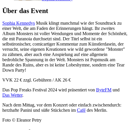
Über das Event
Sophia Kennedys
​Musik ​klingt ​manchmal ​wie ​der ​Soundtrack ​zu ​
einer ​Welt, ​die ​am ​Faden ​der ​Erinnerungen ​hängt. ​​​Ihr ​zweites ​
Album ​Monsters ist ​voller ​Wendungen ​und ​Momente ​der ​Schönheit,
​die ​mit ​Paranoia ​durchsetzt ​sind. ​Der ​Titel ​selbst ​ist ​ein ​
selbstironischer, ​comicartiger ​Kommentar ​zum ​Künstlerdasein, ​der ​
versucht, ​seine ​eigenen ​Kreationen ​wie ​wild ​gewordene ​"Monster" ​
zu ​zähmen, ​aber ​auch ​eine ​Anspielung ​auf ​eine ​allgemein ​
bedrohliche ​Spannung ​in ​der ​Welt. ​Monsters ​ist ​Popmusik ​am ​
Rande ​des ​Ruins, ​aber ​es ​ist ​keine ​Lobeshymne, ​sondern ​eine ​Tear ​
Down ​Party!
VVK 22 € zzgl. Gebühren / AK 26 €
Das Pop Freaks Festival 2024 wird präsentiert von
ByteFM
und
Das Wetter
.
Nach dem Mittag, vor dem Konzert oder einfach zwischendurch:
herzhafte Panini und süße Stückchen im
Café
des Merlin.
Foto © Eleanor Petry