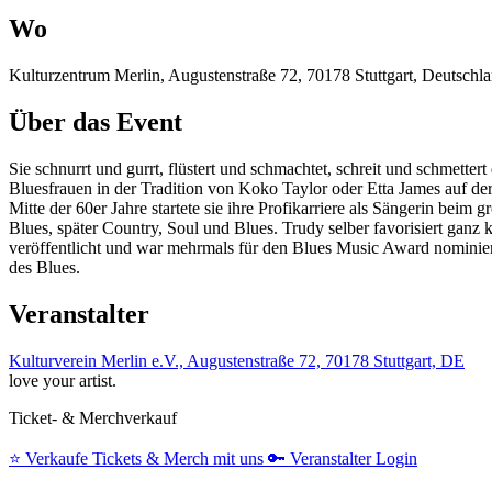
Wo
Kulturzentrum Merlin, Augustenstraße 72, 70178 Stuttgart, Deutschl
Über das Event
Sie schnurrt und gurrt, flüstert und schmachtet, schreit und schmetter
Bluesfrauen in der Tradition von Koko Taylor oder Etta James auf der
Mitte der 60er Jahre startete sie ihre Profikarriere als Sängerin beim
Blues, später Country, Soul und Blues. Trudy selber favorisiert ganz 
veröffentlicht und war mehrmals für den Blues Music Award nominiert
des Blues.
Veranstalter
Kulturverein Merlin e.V., Augustenstraße 72, 70178 Stuttgart, DE
love your artist.
Ticket- & Merchverkauf
⭐️
Verkaufe Tickets & Merch mit uns
🔑
Veranstalter Login