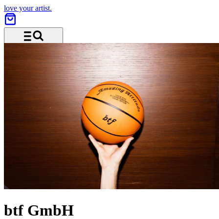
love your artist.
Menü und Suche
btf GmbH