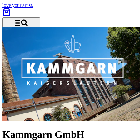
love your artist.
Menü und Suche
Kammgarn GmbH