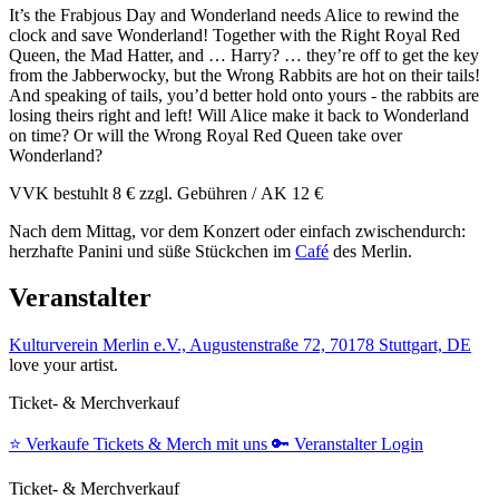
It’s the ​Frabjous ​Day ​and ​Wonderland ​needs ​Alice ​to ​rewind ​the ​
clock ​and ​save ​Wonderland! ​Together ​with ​the ​Right ​Royal ​Red ​
Queen, ​the ​Mad ​Hatter, ​and ​… ​Harry? ​… ​they’re ​off ​to ​get ​the ​key ​
from ​the ​Jabberwocky, ​but ​the ​Wrong ​Rabbits ​are ​hot ​on ​their ​tails! ​
And ​speaking ​of ​tails, ​you’d ​better ​hold ​onto ​yours ​- ​the ​rabbits ​are ​
losing ​theirs ​right ​and ​left! ​Will ​Alice ​make ​it ​back ​to ​Wonderland ​
on ​time? ​Or ​will ​the ​Wrong ​Royal ​Red ​Queen ​take ​over ​
Wonderland?
VVK bestuhlt 8 € zzgl. Gebühren / AK 12 €
Nach dem Mittag, vor dem Konzert oder einfach zwischendurch:
herzhafte Panini und süße Stückchen im
Café
des Merlin.
Veranstalter
Kulturverein Merlin e.V., Augustenstraße 72, 70178 Stuttgart, DE
love your artist.
Ticket- & Merchverkauf
⭐️
Verkaufe Tickets & Merch mit uns
🔑
Veranstalter Login
Ticket- & Merchverkauf