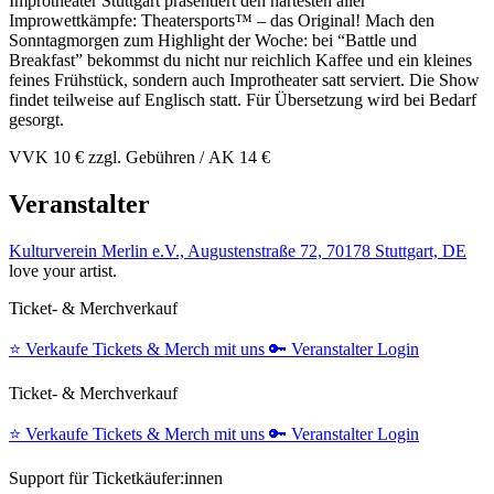
Improtheater Stuttgart präsentiert den härtesten aller
Improwettkämpfe: Theatersports™ – das Original! Mach den
Sonntagmorgen zum Highlight der Woche: bei “Battle und
Breakfast” bekommst du nicht nur reichlich Kaffee und ein kleines
feines Frühstück, sondern auch Improtheater satt serviert. Die Show
findet teilweise auf Englisch statt. Für Übersetzung wird bei Bedarf
gesorgt.
VVK 10 € zzgl. Gebühren / AK 14 €
Veranstalter
Kulturverein Merlin e.V., Augustenstraße 72, 70178 Stuttgart, DE
love your artist.
Ticket- & Merchverkauf
⭐️
Verkaufe Tickets & Merch mit uns
🔑
Veranstalter Login
Ticket- & Merchverkauf
⭐️
Verkaufe Tickets & Merch mit uns
🔑
Veranstalter Login
Support für Ticketkäufer:innen