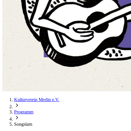
Kulturverein Merlin e.V.
Programm
Songslam