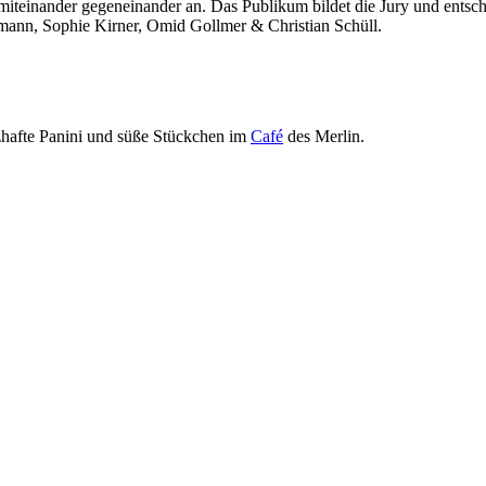
 miteinander gegeneinander an. Das Publikum bildet die Jury und ents
demann, Sophie Kirner, Omid Gollmer & Christian Schüll.
zhafte Panini und süße Stückchen im
Café
des Merlin.