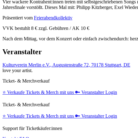
Vier wackere Kontrahent:innen treten mit selbstgeschriebenen Songs
Jahresfinale vorstößt. Dieses Mal mit: Philipp Kitzberger, Exel Wie
Präsentiert vom
Feierabendkollektiv
VVK bestuhlt 8 € zzgl. Gebühren / AK 10 €
Nach dem Mittag, vor dem Konzert oder einfach zwischendurch: her
Veranstalter
Kulturverein Merlin e.V., Augustenstraße 72, 70178 Stuttgart, DE
love your artist.
Ticket- & Merchverkauf
⭐️
Verkaufe Tickets & Merch mit uns
🔑
Veranstalter Login
Ticket- & Merchverkauf
⭐️
Verkaufe Tickets & Merch mit uns
🔑
Veranstalter Login
Support für Ticketkäufer:innen