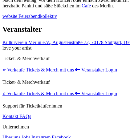
Nach dem Mittag, vor dem Konzert oder einfach zwischendurch:
herzhafte Panini und süße Stückchen im
Café
des Merlin.
website Feierabendkollektiv
Veranstalter
Kulturverein Merlin e.V., Augustenstraße 72, 70178 Stuttgart, DE
love your artist.
Ticket- & Merchverkauf
⭐️
Verkaufe Tickets & Merch mit uns
🔑
Veranstalter Login
Ticket- & Merchverkauf
⭐️
Verkaufe Tickets & Merch mit uns
🔑
Veranstalter Login
Support für Ticketkäufer:innen
Kontakt
FAQs
Unternehmen
Über uns
Jobs
Instagram
Facebook