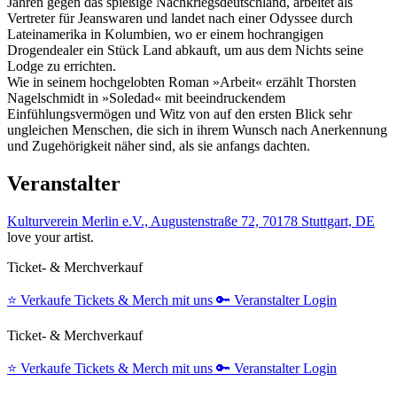
Jahren gegen das spießige Nachkriegsdeutschland, arbeitet als
Vertreter für Jeanswaren und landet nach einer Odyssee durch
Lateinamerika in Kolumbien, wo er einem hochrangigen
Drogendealer ein Stück Land abkauft, um aus dem Nichts seine
Lodge zu errichten.
Wie in seinem hochgelobten Roman »Arbeit« erzählt Thorsten
Nagelschmidt in »Soledad« mit beeindruckendem
Einfühlungsvermögen und Witz von auf den ersten Blick sehr
ungleichen Menschen, die sich in ihrem Wunsch nach Anerkennung
und Zugehörigkeit näher sind, als sie anfangs dachten.
Veranstalter
Kulturverein Merlin e.V., Augustenstraße 72, 70178 Stuttgart, DE
love your artist.
Ticket- & Merchverkauf
⭐️
Verkaufe Tickets & Merch mit uns
🔑
Veranstalter Login
Ticket- & Merchverkauf
⭐️
Verkaufe Tickets & Merch mit uns
🔑
Veranstalter Login