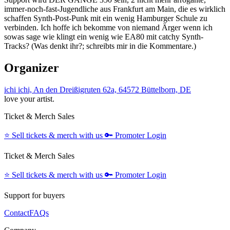
immer-noch-fast-Jugendliche aus Frankfurt am Main, die es wirklich
schaffen Synth-Post-Punk mit ein wenig Hamburger Schule zu
verbinden. Ich hoffe ich bekomme von niemand Ärger wenn ich
sowas sage wie klingt ein wenig wie EA80 mit catchy Synth-
Tracks? (Was denkt ihr?; schreibts mir in die Kommentare.)
Organizer
ichi ichi, An den Dreißigruten 62a, 64572 Büttelborn, DE
love your artist.
Ticket & Merch Sales
⭐️
Sell tickets & merch with us
🔑
Promoter Login
Ticket & Merch Sales
⭐️
Sell tickets & merch with us
🔑
Promoter Login
Support for buyers
Contact
FAQs