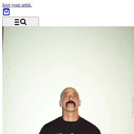
love your artist.
Menu and search